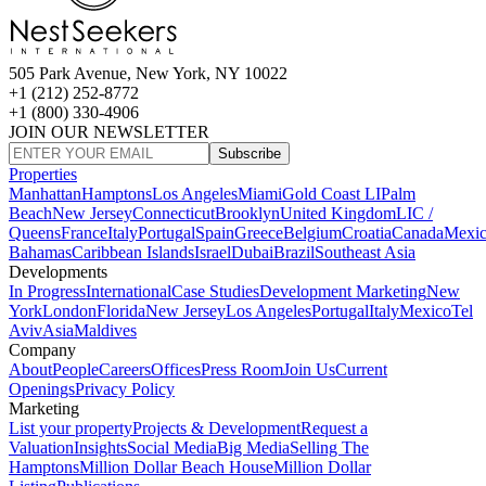
505 Park Avenue, New York, NY 10022
+1 (212) 252-8772
+1 (800) 330-4906
JOIN OUR NEWSLETTER
Subscribe
Properties
Manhattan
Hamptons
Los Angeles
Miami
Gold Coast LI
Palm
Beach
New Jersey
Connecticut
Brooklyn
United Kingdom
LIC /
Queens
France
Italy
Portugal
Spain
Greece
Belgium
Croatia
Canada
Mexi
Bahamas
Caribbean Islands
Israel
Dubai
Brazil
Southeast Asia
Developments
In Progress
International
Case Studies
Development Marketing
New
York
London
Florida
New Jersey
Los Angeles
Portugal
Italy
Mexico
Tel
Aviv
Asia
Maldives
Company
About
People
Careers
Offices
Press Room
Join Us
Current
Openings
Privacy Policy
Marketing
List your property
Projects & Development
Request a
Valuation
Insights
Social Media
Big Media
Selling The
Hamptons
Million Dollar Beach House
Million Dollar