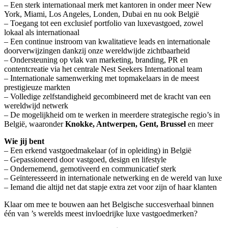
– Een sterk internationaal merk met kantoren in onder meer New
York, Miami, Los Angeles, Londen, Dubai en nu ook België
– Toegang tot een exclusief portfolio van luxevastgoed, zowel
lokaal als internationaal
– Een continue instroom van kwalitatieve leads en internationale
doorverwijzingen dankzij onze wereldwijde zichtbaarheid
– Ondersteuning op vlak van marketing, branding, PR en
contentcreatie via het centrale Nest Seekers International team
– Internationale samenwerking met topmakelaars in de meest
prestigieuze markten
– Volledige zelfstandigheid gecombineerd met de kracht van een
wereldwijd netwerk
– De mogelijkheid om te werken in meerdere strategische regio’s in
België, waaronder
Knokke, Antwerpen, Gent, Brussel
en meer
Wie jij bent
– Een erkend vastgoedmakelaar (of in opleiding) in België
– Gepassioneerd door vastgoed, design en lifestyle
– Ondernemend, gemotiveerd en communicatief sterk
– Geïnteresseerd in internationale netwerking en de wereld van luxe
– Iemand die altijd net dat stapje extra zet voor zijn of haar klanten
Klaar om mee te bouwen aan het Belgische succesverhaal binnen
één van ’s werelds meest invloedrijke luxe vastgoedmerken?